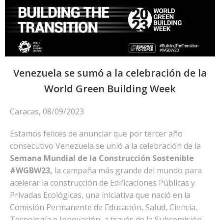
Venezuela se sumó a la celebración de la
World Green Building Week
Caracas, 08/09/2023
Estamos felices de anunciar que por tercer año
consecutivo Venezuela se unió a la celebración de la
Semana Mundial de la Construcción Sostenible
#WGBW23,
la campaña más grande del mundo para
acelerar la construcción de Edificaciones Públicas y
Privadas Ecológicas, una iniciativa que nació en la
Comisión Permanente de Educación, Salud, Ciencia,
Tecnología e Innovación, a través de la Subcomisión