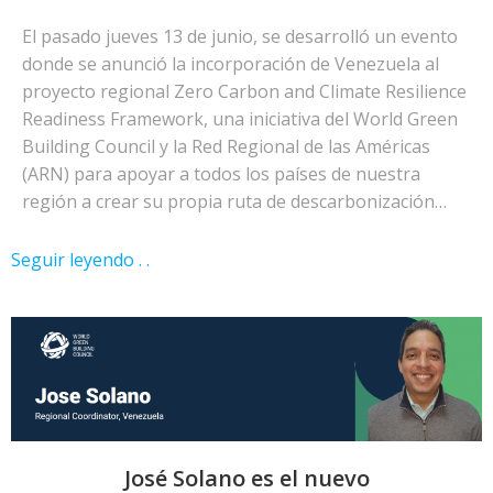
El pasado jueves 13 de junio, se desarrolló un evento
donde se anunció la incorporación de Venezuela al
proyecto regional Zero Carbon and Climate Resilience
Readiness Framework, una iniciativa del World Green
Building Council y la Red Regional de las Américas
(ARN) para apoyar a todos los países de nuestra
región a crear su propia ruta de descarbonización…
Seguir leyendo . .
José Solano es el nuevo